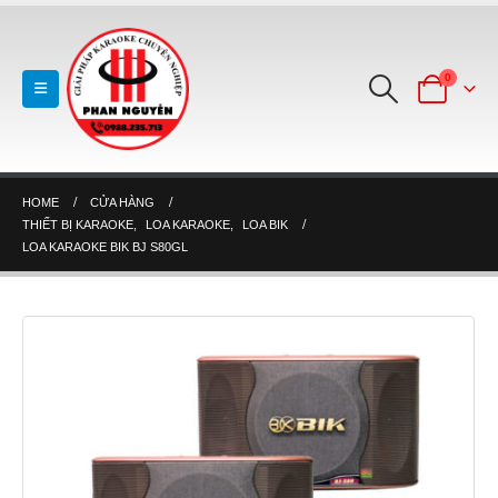
0
HOME
CỬA HÀNG
THIẾT BỊ KARAOKE
,
LOA KARAOKE
,
LOA BIK
LOA KARAOKE BIK BJ S80GL