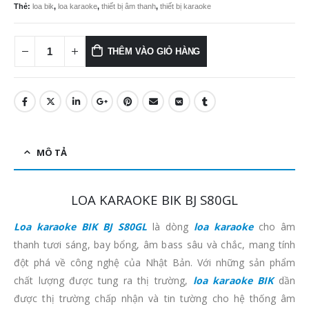
Thẻ:
loa bik
,
loa karaoke
,
thiết bị âm thanh
,
thiết bị karaoke
THÊM VÀO GIỎ HÀNG
MÔ TẢ
LOA KARAOKE BIK BJ S80GL
Loa karaoke BIK BJ S80GL
là dòng
loa karaoke
cho âm
thanh tươi sáng, bay bổng, âm bass sâu và chắc, mang tính
đột phá về công nghệ của Nhật Bản. Với những sản phẩm
chất lượng được tung ra thị trường,
loa karaoke BIK
dần
được thị trường chấp nhận và tin tường cho hệ thống âm