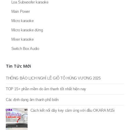
Loa BOSE
Loa Fortech Audio
Loa JBL
Loa NEXO
Loa Subwoofer karaoke
Main Power
Micro karaoke
Micro karaoke đứng
Mixer karaoke
Switch Box Audio
Tin Tức Mới
THÔNG BÁO LỊCH NGHỈ LỄ GIỖ TỔ HÙNG VƯƠNG 2025
TOP 15+ phần mềm do âm thanh tốt nhất hiện nay