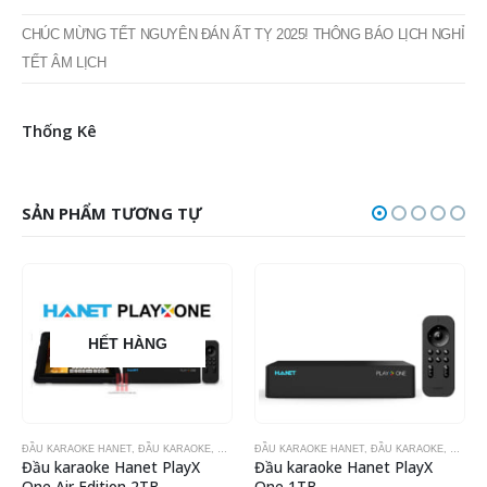
Các định dạng âm thanh phổ biến
Cách kết nối dây key cảm ứng với đầu OKARA M15i
CHÚC MỪNG TẾT NGUYÊN ĐÁN ẤT TỴ 2025! THÔNG BÁO LỊCH NGHỈ
TẾT ÂM LỊCH
Thống Kê
SẢN PHẨM TƯƠNG TỰ
HẾT HÀNG