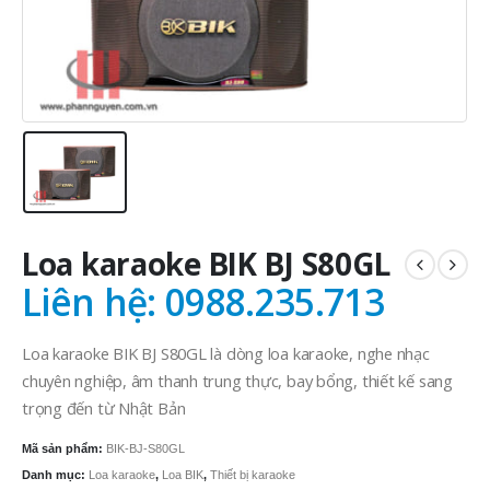
Loa karaoke BIK BJ S80GL
Liên hệ: 0988.235.713
Loa karaoke BIK BJ S80GL là dòng loa karaoke, nghe nhạc
chuyên nghiệp, âm thanh trung thực, bay bổng, thiết kế sang
trọng đến từ Nhật Bản
Mã sản phẩm:
BIK-BJ-S80GL
Danh mục:
Loa karaoke
,
Loa BIK
,
Thiết bị karaoke