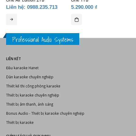
ĐẦU KARAOKE HANET
,
ĐẦU KARAOKE
,
THIẾT BỊ KARAOKE
ĐẦU KARAOKE HANET
,
ĐẦU KARAOKE
,
THIẾT 
Đầu karaoke Hanet PlayX
Đầu karaoke Hanet PlayX
One Air Edition 2TB
One 1TB
Liên hệ: 0988.235.713
5.290.000
₫
Professional Audio Systems
LIÊN KẾT
Đầu karaoke Hanet
Dàn karaoke chuyên nghiệp
Thiết kế thi công phòng karaoke
Thiết bị karaoke chuyên nghiệp