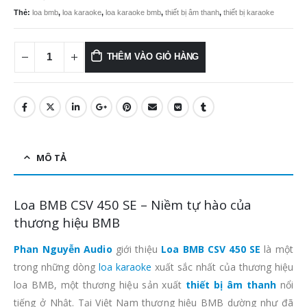
Thẻ:
loa bmb
,
loa karaoke
,
loa karaoke bmb
,
thiết bị âm thanh
,
thiết bị karaoke
THÊM VÀO GIỎ HÀNG
MÔ TẢ
Loa BMB CSV 450 SE – Niềm tự hào của
thương hiệu BMB
Phan Nguyễn Audio
giới thiệu
Loa BMB CSV 450 SE
là một
trong những dòng
loa karaoke
xuất sắc nhất của thương hiệu
loa BMB, một thương hiệu sản xuất
thiết bị âm thanh
nổi
tiếng ở Nhật. Tại Việt Nam thương hiệu BMB dường như đã