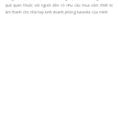
quá quen thuộc với người dân có nhu cầu mua sắm thiết bị
âm thanh cho nhà hay kinh doanh phòng karaoke của mình
Loa BMB CSV 450 SE
Trong tất cả thương hiệu đang hiện có tại Việt Nam thì
loa
BMB CSV 450 SE
của thương hiệu BMB được bình chọn là sản
phẩm tốt nhất cho phòng karaoke gia đình, được rất nhiều
khách hàng lựa chọn cho nhu cầu hát karaoke tại gia đình.