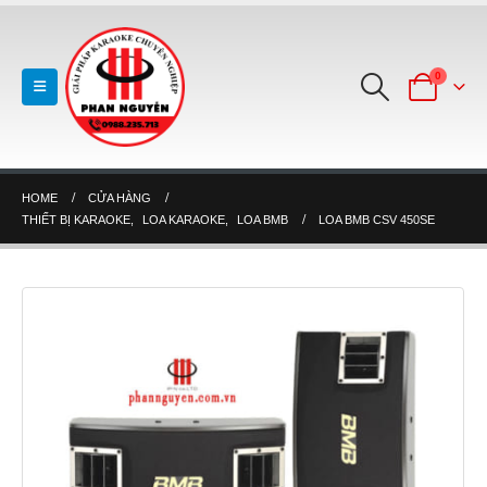
0
HOME
CỬA HÀNG
THIẾT BỊ KARAOKE
,
LOA KARAOKE
,
LOA BMB
LOA BMB CSV 450SE