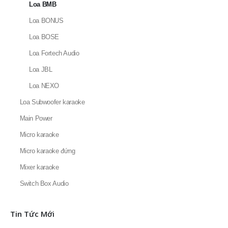
Loa BONUS
Loa BOSE
Loa Fortech Audio
Loa JBL
Loa NEXO
Loa Subwoofer karaoke
Main Power
Micro karaoke
Micro karaoke đứng
Mixer karaoke
Switch Box Audio
Tin Tức Mới
THÔNG BÁO LỊCH NGHỈ LỄ GIỖ TỔ HÙNG VƯƠNG 2025