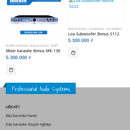
BONUS AUDIO
,
LOA BONUS
,
LOA SUBWOOFER KARAOKE
Loa Subwoofer Bonus S112
5.300.000
₫
MIXER KARAOKE
,
BONUS AUDIO
,
THIẾT BỊ KARAOKE
Mixer karaoke Bonus MK-136
5.300.000
₫
Professional Audio Systems
LIÊN KẾT
Đầu karaoke Hanet
Dàn karaoke chuyên nghiệp
Thiết kế thi công phòng karaoke