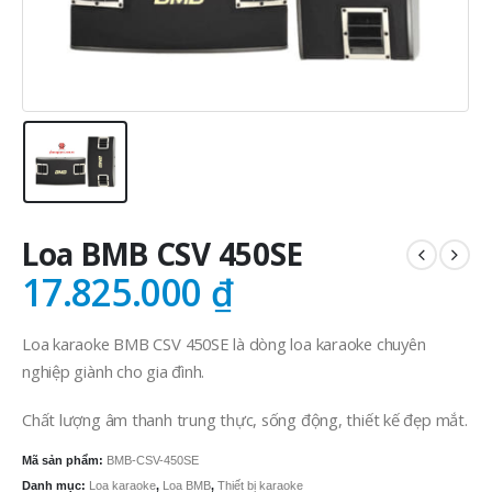
Loa BMB CSV 450SE
17.825.000
₫
Loa karaoke BMB CSV 450SE là dòng loa karaoke chuyên
nghiệp giành cho gia đình.
Chất lượng âm thanh trung thực, sống động, thiết kế đẹp mắt.
Mã sản phẩm:
BMB-CSV-450SE
Danh mục:
Loa karaoke
,
Loa BMB
,
Thiết bị karaoke