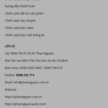
Chính sách bảo mật thông tin
LIÊN HỆ
Cty TNHH TM AT-AS-NT Phan Nguyễn
406 Tân Sơn Nhì P.Phú Thọ Hòa Tp.Hồ Chí Minh
Điện thoại: (028) 6269 2440 - 0909.798.010
Hotline:
0988.235.713
Email: info@phannguyen.com.vn
Website:
https://phannguyen.com.vn
https://phannguyenaudio.com
THÔNG TIN KINH DOANH
Giấy CNĐKDN: 0307712550 - Cấp lần đầu ngày: 07/03/2009, được sửa
đổi lần lần 2 ngày 18/10/2013. Cơ quan cấp: Phòng Đăng ký kinh doanh
Sở Kế hoạch và Đầu tư Thành Phố Hồ Chí Minh. Địa chỉ: 406 Tân Sơn Nhì
Phường Tân Quý Quận Tân Phú Thành Phố Hồ Chí Minh, Việt Nam. Số