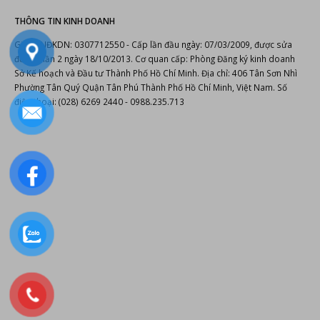
điện thoại: (028) 6269 2440 - 0988.235.713
© Copyright 2022.
Phan Nguyễn Audio
cung cấp
thiết bị âm thanh
,
thiết bị
karaoke
,
đầu karaoke Hanet
.