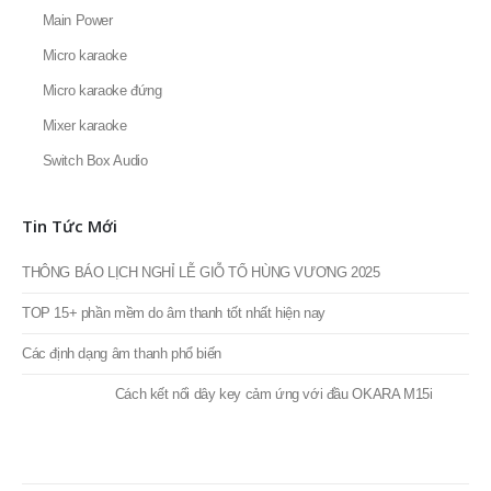
Switch Box Audio
Tin Tức Mới
THÔNG BÁO LỊCH NGHỈ LỄ GIỖ TỔ HÙNG VƯƠNG 2025
TOP 15+ phần mềm do âm thanh tốt nhất hiện nay
Các định dạng âm thanh phổ biến
Cách kết nối dây key cảm ứng với đầu OKARA M15i
CHÚC MỪNG TẾT NGUYÊN ĐÁN ẤT TỴ 2025! THÔNG BÁO LỊCH NGHỈ
TẾT ÂM LỊCH
Thống Kê