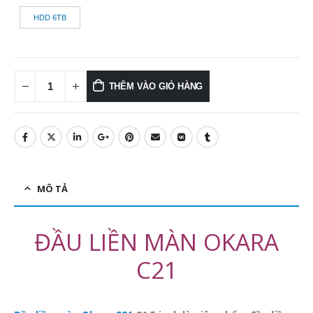
HDD 6TB
THÊM VÀO GIỎ HÀNG
MÔ TẢ
ĐẦU LIỀN MÀN OKARA
C21