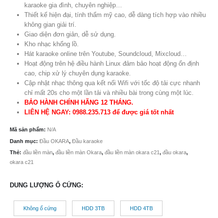
karaoke gia đình, chuyên nghiệp…
Thiết kế hiện đại, tính thẩm mỹ cao, dễ dàng tích hợp vào nhiều
không gian giải trí.
Giao diện đơn giản, dễ sử dụng.
Kho nhạc khổng lồ.
Hát karaoke online trên Youtube, Soundcloud, Mixcloud…
Hoạt động trên hệ điều hành Linux đảm bảo hoạt động ổn định
cao, chip xử lý chuyên dụng karaoke.
Cập nhật nhạc thông qua kết nối Wifi với tốc độ tải cực nhanh
chỉ mất 20s cho một lần tải và nhiều bài trong cùng một lúc.
BẢO HÀNH CHÍNH HÃNG 12 THÁNG.
LIÊN HỆ NGAY: 0988.235.713 để được giá tốt nhất
Mã sản phẩm:
N/A
Danh mục:
Đầu OKARA
,
Đầu karaoke
Thẻ:
đầu liền màn
,
đầu liền màn Okara
,
đầu liền màn okara c21
,
đầu okara
,
okara c21
DUNG LƯỢNG Ổ CỨNG
Không ổ cứng
HDD 3TB
HDD 4TB