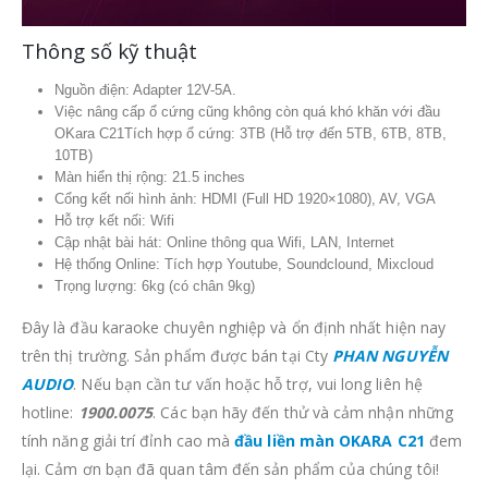
Thông số kỹ thuật
Nguồn điện: Adapter 12V-5A.
Việc nâng cấp ổ cứng cũng không còn quá khó khăn với đầu
OKara C21Tích hợp ổ cứng: 3TB (Hỗ trợ đến 5TB, 6TB, 8TB,
10TB)
Màn hiển thị rộng: 21.5 inches
Cổng kết nối hình ảnh: HDMI (Full HD 1920×1080), AV, VGA
Hỗ trợ kết nối: Wifi
Cập nhật bài hát: Online thông qua Wifi, LAN, Internet
Hệ thống Online: Tích hợp Youtube, Soundclound, Mixcloud
Trọng lượng: 6kg (có chân 9kg)
Đây là đầu karaoke chuyên nghiệp và ổn định nhất hiện nay
trên thị trường. Sản phẩm được bán tại Cty
PHAN NGUYỄN
AUDIO
. Nếu bạn cần tư vấn hoặc hỗ trợ, vui long liên hệ
hotline:
1900.0075
. Các bạn hãy đến thử và cảm nhận những
tính năng giải trí đỉnh cao mà
đầu liền màn OKARA C21
đem
lại. Cảm ơn bạn đã quan tâm đến sản phẩm của chúng tôi!