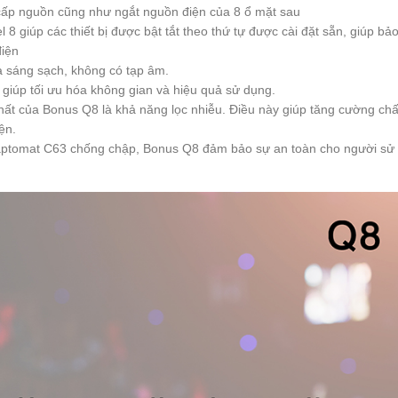
cấp nguồn cũng như ngắt nguồn điện của 8 ổ mặt sau
8 giúp các thiết bị được bật tắt theo thứ tự được cài đặt sẵn, giúp bả
điện
a sáng sạch, không có tạp âm.
, giúp tối ưu hóa không gian và hiệu quả sử dụng.
hất của Bonus Q8 là khả năng lọc nhiễu. Điều này giúp tăng cường chấ
ện.
à aptomat C63 chống chập, Bonus Q8 đảm bảo sự an toàn cho người sử