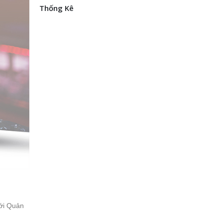
Thống Kê
Với Quản
.