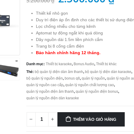
3.200.000
₫
gốc
hiệ
Thiết kế nhỏ gọn
là:
tại
Duy trì điện áp ổn định cho các thiết bị sử dụng điệ
3.200.000 ₫.
là:
Lọc chống nhiễu cho từng kênh
Aptomat tự động ngắt khi quá dòng
2.50
Dây nguồn dài 1.5m liền phích cắm
Trang bị 8 cổng cắm điện
Bảo hành chính hãng 12 tháng.
Danh mục:
Thiết bị karaoke
,
Bonus Audio
,
Thiết bị khác
Thẻ:
bộ quản lý điện dàn âm thanh
,
bộ quản lý điện dàn karaoke
,
bộ quản lý nguồn điện
,
bonus q8
,
quản lý nguồn
,
quản lý nguồn a
quản lý nguồn cao cấp
,
quản lý nguồn chất lượng cao
,
quản lý nguồn điện âm thanh
,
quản lý nguồn điện bonus
,
quản lý nguồn điện dàn karaoke
THÊM VÀO GIỎ HÀNG