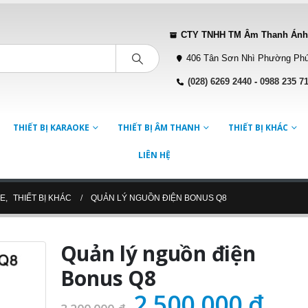
CTY TNHH TM Âm Thanh Ánh
406 Tân Sơn Nhì Phường Phú
(028) 6269 2440
-
0988 235 7
THIẾT BỊ KARAOKE
THIẾT BỊ ÂM THANH
THIẾT BỊ KHÁC
LIÊN HỆ
KE
,
THIẾT BỊ KHÁC
QUẢN LÝ NGUỒN ĐIỆN BONUS Q8
Quản lý nguồn điện
Bonus Q8
Giá
Giá
2.500.000
₫