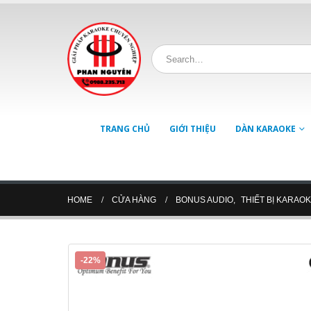
TRANG CHỦ
GIỚI THIỆU
DÀN KARAOKE
HOME
CỬA HÀNG
BONUS AUDIO
,
THIẾT BỊ KARAO
-22%