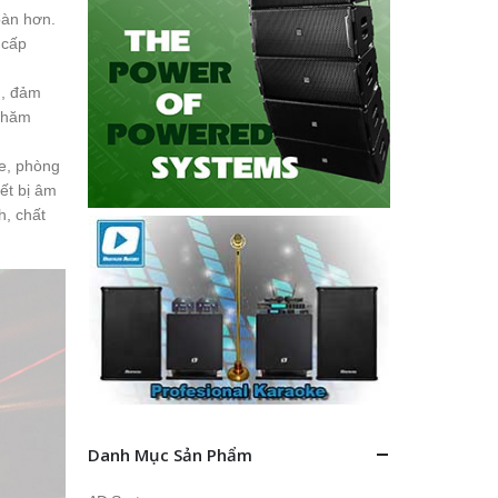
oàn hơn.
 cấp
n, đảm
 chăm
ke, phòng
iết bị âm
h, chất
Danh Mục Sản Phẩm