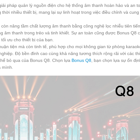
ải pháp quản lý nguồn điện cho hệ thống âm thanh hoàn hảo và an t
thời nhiều thiết bị, mang lại sự linh hoạt trong việc điều chỉnh và cung
 còn nâng tầm chất lượng âm thanh bằng công nghệ lọc nhiễu tiên tiế
ợng âm thanh trong trẻo và tinh khiết. Sự an toàn cũng được Bonus Q8
tối ưu cho thiết bị của bạn.
huận tiện mà còn tinh tế, phù hợp cho mọi không gian từ phòng karao
 nghiệp. Độ bền đỉnh cao cùng khả năng tương thích rộng rãi với các th
thể bỏ qua của Bonus Q8. Chọn lựa
Bonus Q8
, bạn chọn lựa sự ổn địn
a mình.