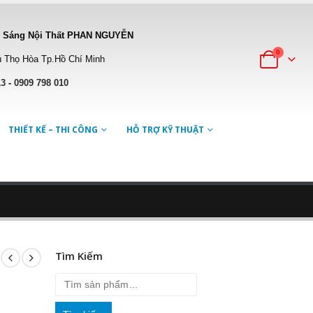
 Sáng Nội Thất PHAN NGUYỄN
0
 Thọ Hòa Tp.Hồ Chí Minh
13
-
0909 798 010
THIẾT KẾ – THI CÔNG
HỖ TRỢ KỸ THUẬT
Tìm Kiếm