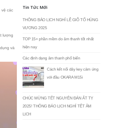
Tin Tức Mới
o vệ các
THÔNG BÁO LỊCH NGHỈ LỄ GIỖ TỔ HÙNG
VƯƠNG 2025
t lượng
TOP 15+ phần mềm do âm thanh tốt nhất
hiện nay
 dụng và
Các định dạng âm thanh phổ biến
Cách kết nối dây key cảm ứng
với đầu OKARA M15i
CHÚC MỪNG TẾT NGUYÊN ĐÁN ẤT TỴ
2025! THÔNG BÁO LỊCH NGHỈ TẾT ÂM
LỊCH