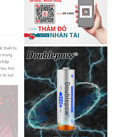
 thiết bị
n trọng
 chập
theo thứ
p bị sụt