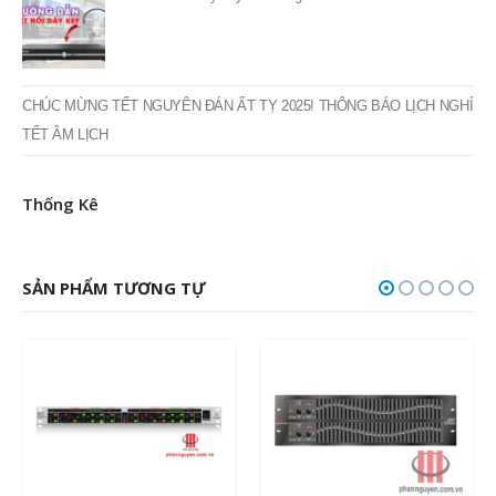
THÔNG BÁO LỊCH NGHỈ LỄ GIỖ TỔ HÙNG VƯƠNG 2025
TOP 15+ phần mềm do âm thanh tốt nhất hiện nay
Các định dạng âm thanh phổ biến
Cách kết nối dây key cảm ứng với đầu OKARA M15i
CHÚC MỪNG TẾT NGUYÊN ĐÁN ẤT TỴ 2025! THÔNG BÁO LỊCH NGHỈ
TẾT ÂM LỊCH
Thống Kê
SẢN PHẨM TƯƠNG TỰ