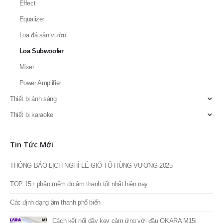
Fortech Pro Audio
Thiết bị âm thanh
Compressor
Crossover
Effect
Equalizer
Loa đá sân vườn
Loa Subwoofer
Mixer
Power Amplifier
Thiết bị ánh sáng
Thiết bị karaoke
Tin Tức Mới