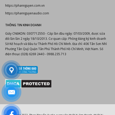
406 Tân Sơn Nhì P.Phú Thọ Hòa Tp.Hồ Chí Minh
Điện thoại: (028) 6269 2440 - 0909.798.010
Hotline:
0988.235.713
Email: info@phannguyen.com.vn
Website:
https://phannguyen.com.vn
https://phannguyenaudio.com
THÔNG TIN KINH DOANH
Giấy CNĐKDN: 0307712550 - Cấp lần đầu ngày: 07/03/2009, được sửa
đổi lần lần 2 ngày 18/10/2013. Cơ quan cấp: Phòng Đăng ký kinh doanh
Sở Kế hoạch và Đầu tư Thành Phố Hồ Chí Minh. Địa chỉ: 406 Tân Sơn Nhì
Phường Tân Quý Quận Tân Phú Thành Phố Hồ Chí Minh, Việt Nam. Số
điện thoại: (028) 6269 2440 - 0988.235.713