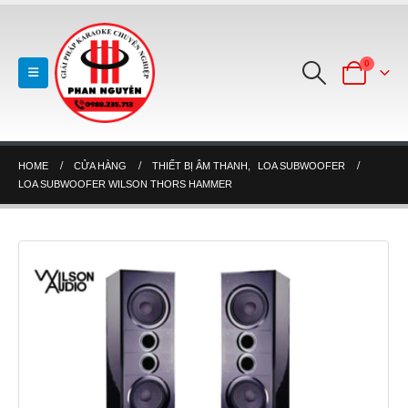
0
HOME
CỬA HÀNG
THIẾT BỊ ÂM THANH
,
LOA SUBWOOFER
LOA SUBWOOFER WILSON THORS HAMMER