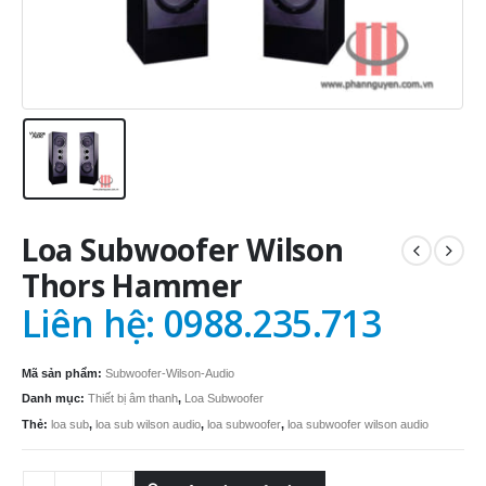
Loa Subwoofer Wilson
Thors Hammer
Liên hệ: 0988.235.713
Mã sản phẩm:
Subwoofer-Wilson-Audio
Danh mục:
Thiết bị âm thanh
,
Loa Subwoofer
Thẻ:
loa sub
,
loa sub wilson audio
,
loa subwoofer
,
loa subwoofer wilson audio