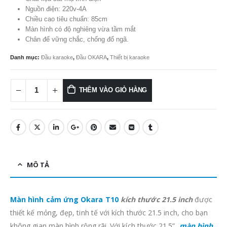
9.000.000 ₫.
là:
Nguồn điện: 220v-4A
7.900.000
Chiều cao tiêu chuẩn: 85cm
Màn hình có độ nghiêng vừa tầm mắt
Chân đế vững chắc, chống đổ ngã.
Danh mục:
Đầu karaoke
,
Đầu OKARA
,
Thiết bị karaoke
THÊM VÀO GIỎ HÀNG
MÔ TẢ
Màn hình cảm ứng Okara T10
kích thước 21.5 inch
được
thiết kế mỏng, đẹp, tinh tế với kích thước 21.5 inch, cho bạn
không gian màn hình rộng rãi. Với kích thước 21.5”,
màn hình