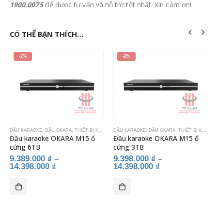
1900.0075
để được tư vấn và hỗ trợ tốt nhất. Xin cảm ơn!
CÓ THỂ BẠN THÍCH…
-2%
-2%
ĐẦU KARAOKE
,
ĐẦU OKARA
,
THIẾT BỊ KARAOKE
ĐẦU KARAOKE
,
ĐẦU OKARA
,
THIẾT BỊ KARAOKE
Đầu karaoke OKARA M15 ổ
Đầu karaoke OKARA M15 ổ
cứng 6TB
cứng 3TB
9.389.000
₫
–
9.398.000
₫
–
14.398.000
₫
14.398.000
₫
Sản phẩm này có nhiều biến thể. Các tùy chọn có thể được chọn trên trang sản phẩm
Sản phẩm này có nhiều biến thể. Các tùy chọn có thể được chọn trên trang sản phẩm
Sả