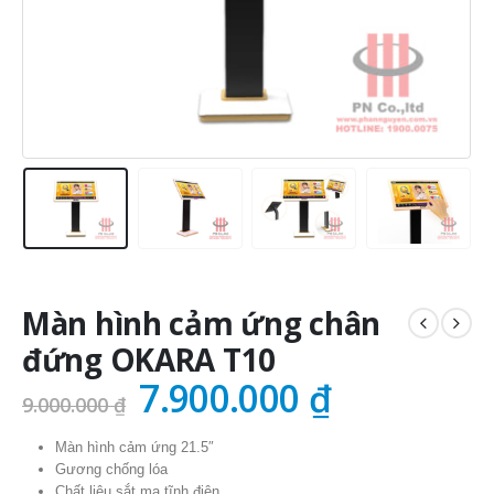
Màn hình cảm ứng chân
đứng OKARA T10
Giá
Giá
7.900.000
₫
9.000.000
₫
gốc
hiện
Màn hình cảm ứng 21.5″
là:
tại
Gương chống lóa
Chất liệu sắt mạ tĩnh điện