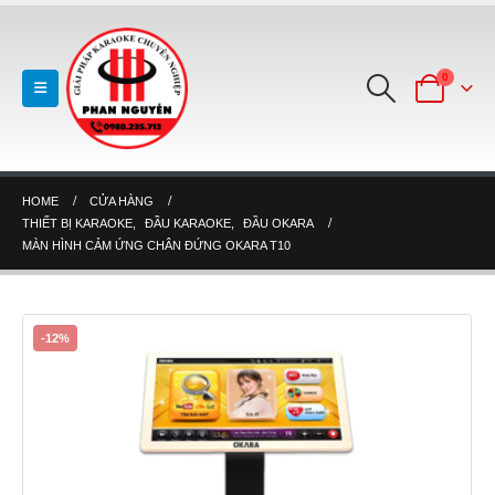
0
HOME
CỬA HÀNG
THIẾT BỊ KARAOKE
,
ĐẦU KARAOKE
,
ĐẦU OKARA
MÀN HÌNH CẢM ỨNG CHÂN ĐỨNG OKARA T10
-12%