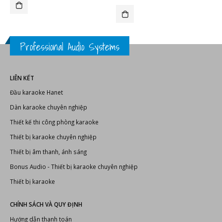
IẾT BỊ KARAOKE
BONUS AUDIO
,
LOA BMB
,
LOA KARAOKE
,
THIẾT BỊ KARAOKE
ĐẦU KARAOKE HANET
,
ĐẦU KARAOKE
,
THIẾT 
Loa karaoke Bonus 868
Đầu karaoke Hanet PlayX
One 1TB
7.900.000
₫
5.290.000
₫
Professional Audio Systems
LIÊN KẾT
Đầu karaoke Hanet
Dàn karaoke chuyên nghiệp
Thiết kế thi công phòng karaoke
Thiết bị karaoke chuyên nghiệp
Thiết bị âm thanh, ánh sáng