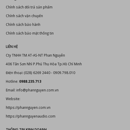
Bonus Audio
-
Thiết bị karaoke chuyên nghiệp
Thiết bị karaoke
CHÍNH SÁCH VÀ QUY ĐỊNH
Hướng dẫn thanh toán
Chính sách đổi trả sản phẩm
Chính sách vận chuyển
Chính sách bảo hành
Chính sách bảo mật thông tin
LIÊN HỆ
Cty TNHH TM AT-AS-NT Phan Nguyễn
406 Tân Sơn Nhì P.Phú Thọ Hòa Tp.Hồ Chí Minh
Điện thoại: (028) 6269 2440 - 0909.798.010
Hotline:
0988.235.713
Email: info@phannguyen.com.vn