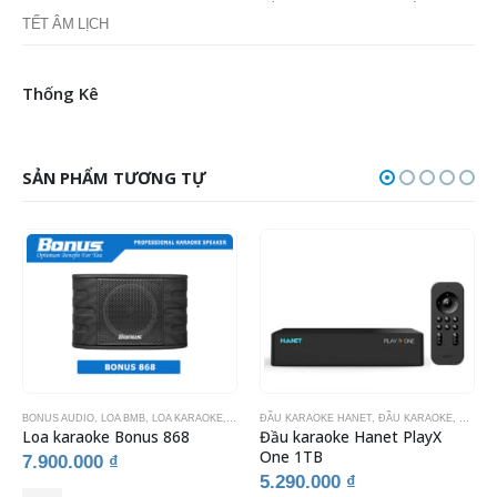
Cách kết nối dây key cảm ứng với đầu OKARA M15i
CHÚC MỪNG TẾT NGUYÊN ĐÁN ẤT TỴ 2025! THÔNG BÁO LỊCH NGHỈ
TẾT ÂM LỊCH
Thống Kê
SẢN PHẨM TƯƠNG TỰ