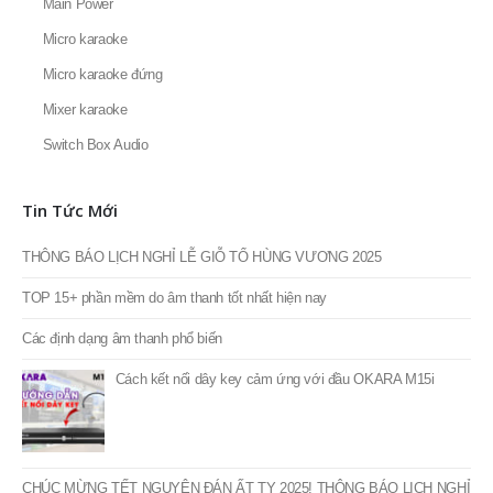
Đầu OKARA
Đầu karaoke Hanet
Loa karaoke
Loa Subwoofer karaoke
Main Power
Micro karaoke
Micro karaoke đứng
Mixer karaoke
Switch Box Audio
Tin Tức Mới
THÔNG BÁO LỊCH NGHỈ LỄ GIỖ TỔ HÙNG VƯƠNG 2025
TOP 15+ phần mềm do âm thanh tốt nhất hiện nay
Các định dạng âm thanh phổ biến