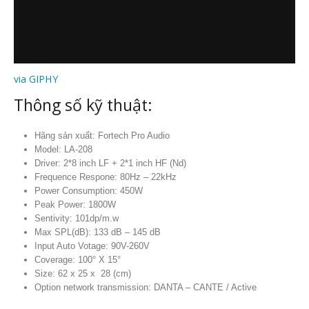
via GIPHY
Thông số kỹ thuật:
Hãng sản xuất: Fortech Pro Audio
Model: LA-208
Driver: 2*8 inch LF + 2*1 inch HF (Nd)
Frequence Respone: 80Hz – 22kHz
Power Consumption: 450W
Peak Power: 1800W
Sentivity: 101dp/m.w
Max SPL(dB): 133 dB – 145 dB
Input Auto Votage: 90V-260V
Coverage: 100° X 15°
Size: 62 x 25 x 28 (cm)
Option network transmission: DANTA – CANTE / Active