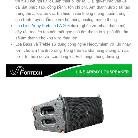
tín hiệu kết nối từ loa đến thiết bị xử lý. Giải quyết các vấn đề
cài đặt phức tạp, cồng kềnh, tốn chi phí. Âm thanh được tái tạo
trung thực, loại bỏ các tín hiệu nhiễu không mong muốn trong
quá trình truyền dẫn so với hệ thống analog truyền thống.
Loa Line Array Fortech LA-208
được ghép với nhau thành một
dây rồi treo lên tạo nên một góc phủ âm thanh lớn, phủ đều tần
số âm thanh cho khu vực rộng lớn.
Loa Bass và Treble sử dụng công nghệ Neodymium với độ nhạy
lớn, cho âm thanh rõ ráng, trong trẻo và khả năng phóng âm xa
hơn, tốt hơn so với các dòng loa Full-range thông thường.