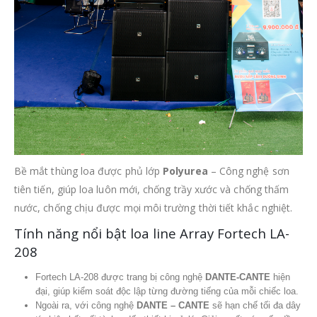
Bề mắt thùng loa được phủ lớp
Polyurea
– Công nghệ sơn
tiên tiến, giúp loa luôn mới, chống trầy xước và chống thấm
nước, chống chịu được mọi môi trường thời tiết khắc nghiệt.
Tính năng nổi bật loa line Array Fortech LA-
208
Fortech LA-208 được trang bị công nghệ
DANTE-CANTE
hiện
đại, giúp kiểm soát độc lập từng đường tiếng của mỗi chiếc loa.
Ngoài ra, với công nghệ
DANTE – CANTE
sẽ hạn chế tối đa dây