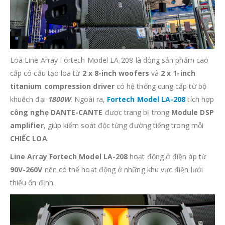
Loa Line Array Fortech Model LA-208 là dòng sản phẩm cao
cấp có cấu tạo loa từ
2 x 8-inch woofers
và
2 x 1-inch
titanium compression driver
có hệ thống cung cấp từ bộ
khuếch đại
1800W
. Ngoài ra,
Fortech Model LA-208
tích hợp
công nghẹ DANTE-CANTE
được trang bị trong
Module DSP
amplifier
, giúp kiểm soát độc từng đường tiếng trong mỗi
CHIẾC LOA
.
Line Array Fortech Model LA-208
hoạt động ở điện áp từ
90V-260V
nên có thể hoạt động ở những khu vực điện lưới
thiếu ổn định.