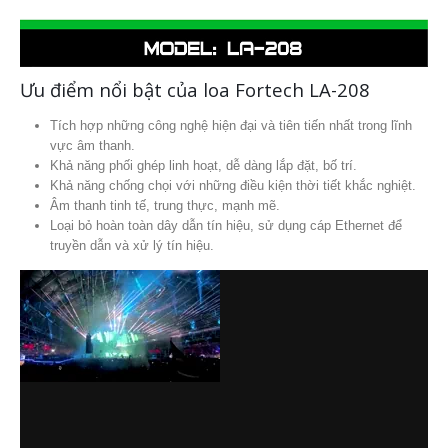
Ưu điểm nổi bật của loa Fortech LA-208
Tích hợp những công nghệ hiện đại và tiên tiến nhất trong lĩnh
vực âm thanh.
Khả năng phối ghép linh hoạt, dễ dàng lắp đặt, bố trí.
Khả năng chống chọi với những điều kiện thời tiết khắc nghiệt.
Âm thanh tinh tế, trung thực, mạnh mẽ.
Loại bỏ hoàn toàn dây dẫn tín hiệu, sử dụng cáp Ethernet để
truyền dẫn và xử lý tín hiệu.