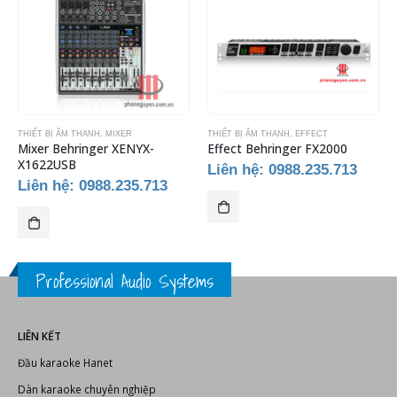
THIẾT BỊ ÂM THANH
,
THIẾT BỊ ÂM THANH
,
MIXER
,
THIẾT BỊ KARAOKE
THIẾT BỊ ÂM THANH
,
EFFECT
Mixer Behringer XENYX-
Effect Behringer FX2000
X1622USB
Liên hệ: 0988.235.713
Liên hệ: 0988.235.713
Professional Audio Systems
LIÊN KẾT
Đầu karaoke Hanet
Dàn karaoke chuyên nghiệp