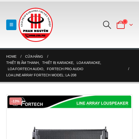
0
HOME
CỬA HÀNG
THIẾT BỊ ÂM THANH
,
THIẾT BỊ KARAOKE
,
LOA KARAOKE
,
LOA FORTECH AUDIO
,
FORTECH PRO AUDIO
LOA LINE ARRAY FORTECH MODEL: LA-208
-13%