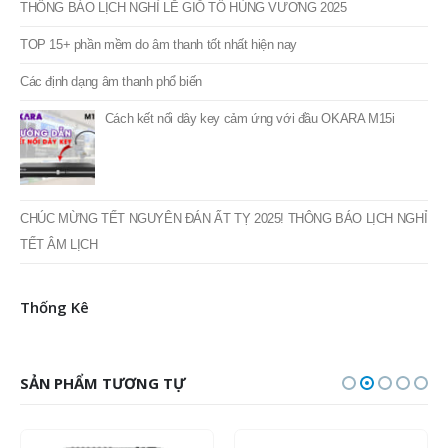
THÔNG BÁO LỊCH NGHỈ LỄ GIỖ TỔ HÙNG VƯƠNG 2025
TOP 15+ phần mềm do âm thanh tốt nhất hiện nay
Các định dạng âm thanh phổ biến
Cách kết nối dây key cảm ứng với đầu OKARA M15i
CHÚC MỪNG TẾT NGUYÊN ĐÁN ẤT TỴ 2025! THÔNG BÁO LỊCH NGHỈ
TẾT ÂM LỊCH
Thống Kê
SẢN PHẨM TƯƠNG TỰ