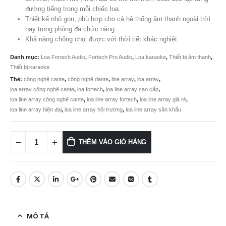
28.990.000 ₫.
là:
đường tiếng trong mỗi chiếc loa.
Thiết kế nhỏ gon, phù hợp cho cả hệ thống âm thanh ngoài trời
25.234.
hay trong phòng đa chức năng.
Khả năng chống chọi được với thời tiết khác nghiệt.
Danh mục:
Loa Fortech Audio
,
Fortech Pro Audio
,
Loa karaoke
,
Thiết bị âm thanh
,
Thiết bị karaoke
Thẻ:
công nghệ cante
,
công nghệ dante
,
line array
,
loa array
,
loa array công nghệ cante
,
loa fortech
,
loa line array cao cấp
,
loa line array công nghệ cante
,
loa line array fortech
,
loa line array giá rẻ
,
loa line array hiện đại
,
loa line array hội trường
,
loa line array sân khấu
THÊM VÀO GIỎ HÀNG
MÔ TẢ