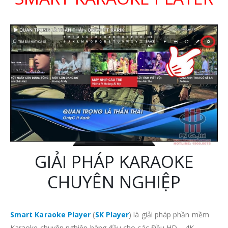
GIẢI PHÁP KARAOKE
CHUYÊN NGHIỆP
Smart Karaoke Player
(
SK Player
) là giải pháp phần mềm
Karaoke chuyên nghiệp hàng đầu cho các Đầu HD – 4K,