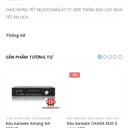
CHÚC MỪNG TẾT NGUYÊN ĐÁN ẤT TỴ 2025! THÔNG BÁO LỊCH NGHỈ
TẾT ÂM LỊCH
Thống Kê
SẢN PHẨM TƯƠNG TỰ
-3%
THIẾT BỊ KARAOKE
,
ĐẦU KARAOKE
ĐẦU KARAOKE
,
ĐẦU OKARA
,
THIẾT BỊ KARAOKE
Đầu karaoke Arirang AR-
Đầu karaoke OKARA M20 ổ