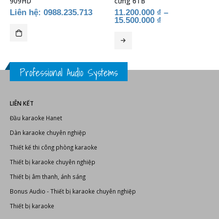
909HD
cứng 6TB
Liên hệ: 0988.235.713
11.200.000
₫
–
15.500.000
₫
Sản phẩm này có nhiều biến thể. Các tùy chọn có thể được chọn trên trang sản phẩm
Sả
Professional Audio Systems
LIÊN KẾT
Đầu karaoke Hanet
Dàn karaoke chuyên nghiệp
Thiết kế thi công phòng karaoke
Thiết bị karaoke chuyên nghiệp
Thiết bị âm thanh, ánh sáng
Bonus Audio
-
Thiết bị karaoke chuyên nghiệp
Thiết bị karaoke