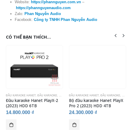
Website:
https://phannguyen.com.vn
–
https://phannguyenaudio.com
Zalo:
Phan Nguyễn Audio
Facebook:
Công ty TNHH Phan Nguyễn Audio
CÓ THỂ BẠN THÍCH…
IẾT BỊ KARAOKE
ĐẦU KARAOKE HANET
,
ĐẦU KARAOKE
,
THIẾT BỊ KARAOKE
ĐẦU KARAOKE HANET
,
ĐẦU KARAOKE
,
THIẾT 
Đầu karaoke Hanet PlayX-2
Bộ đầu karaoke Hanet PlayX
(2023) HDD 6TB
Pro 2 (2023) HDD 4TB
14.800.000
₫
24.300.000
₫
Sả