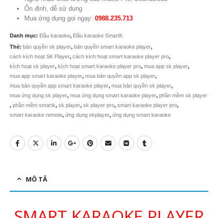
Ổn định, dễ sử dụng
Mua ứng dụng gọi ngay:
0988.235.713
Danh mục:
Đầu karaoke
,
Đầu karaoke SmartK
Thẻ:
bản quyền sk player
,
bản quyền smart karaoke player
,
cách kích hoạt SK Player
,
cách kích hoạt smart karaoke player pro
,
kích hoạt sk player
,
kích hoạt smart karaoke player pro
,
mua app sk player
,
mua app smart karaoke player
,
mua bản quyền app sk player
,
mua bản quyền app smart karaoke player
,
mua bản quyền sk player
,
mua ứng dụng sk player
,
mua ứng dụng smart karaoke player
,
phần mềm sk player
,
phần mềm smartk
,
sk player
,
sk player pro
,
smart karaoke player pro
,
smart karaoke remote
,
ứng dụng skplayer
,
ứng dụng smart karaoke
MÔ TẢ
SMART KARAOKE PLAYER